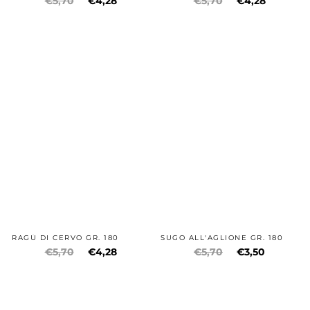
€5,70
€4,28
€5,70
€4,28
RAGÙ DI CERVO GR. 180
SUGO ALL'AGLIONE GR. 180
€5,70
€4,28
€5,70
€3,50