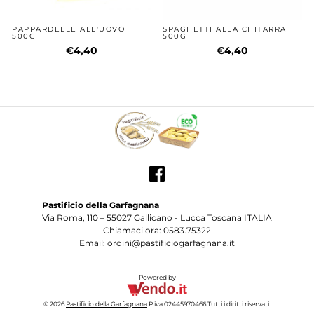
PAPPARDELLE ALL'UOVO
SPAGHETTI ALLA CHITARRA
500G
500G
€4,40
€4,40
Pastificio della Garfagnana
Via Roma, 110 – 55027 Gallicano - Lucca Toscana ITALIA
Chiamaci ora: 0583.75322
Email: ordini@pastificiogarfagnana.it
Powered by
© 2026
Pastificio della Garfagnana
P.iva 02445970466 Tutti i diritti riservati.