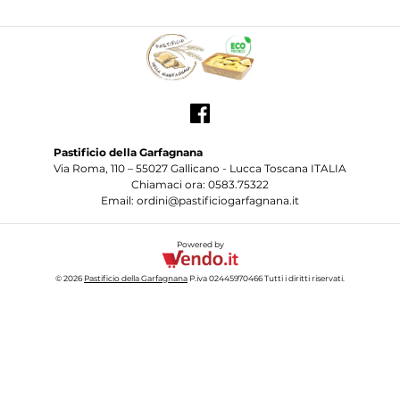
Pastificio della Garfagnana
Via Roma, 110 – 55027 Gallicano - Lucca Toscana ITALIA
Chiamaci ora: 0583.75322
Email: ordini@pastificiogarfagnana.it
Powered by
© 2026
Pastificio della Garfagnana
P.iva 02445970466 Tutti i diritti riservati.