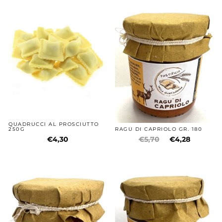
QUADRUCCI AL PROSCIUTTO
250G
RAGÙ DI CAPRIOLO GR. 180
€4,30
€5,70
€4,28