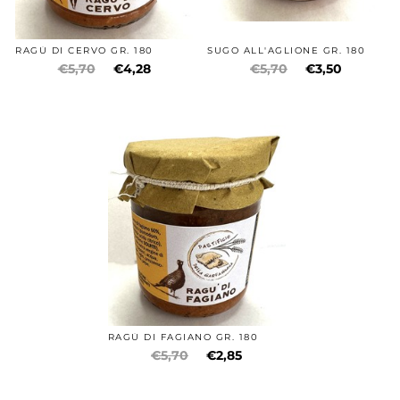
RAGÙ DI CERVO GR. 180
SUGO ALL'AGLIONE GR. 180
€5,70
€4,28
€5,70
€3,50
RAGÙ DI FAGIANO GR. 180
€5,70
€2,85