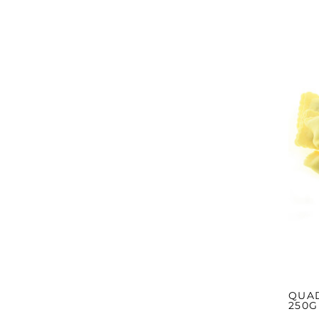
QUAD
250G