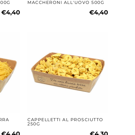
500G
MACCHERONI ALL'UOVO 500G
€4,40
€4,40
ARRA
CAPPELLETTI AL PROSCIUTTO
250G
€4,40
€4,30