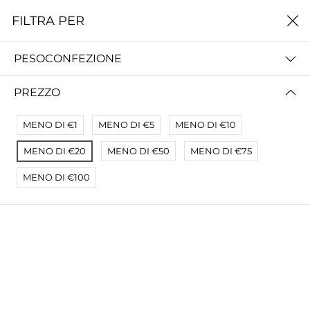
0
FILTRA PER
24 RISULTATI PER ''
PESOCONFEZIONE
FILTRA PER
PREZZO
PREZZO (ALTO - BASSO)
MENO DI €1
MENO DI €5
MENO DI €10
MENO DI €20
MENO DI €50
MENO DI €75
MENO DI €100
CAPPELLETTI AL PROSCIUTTO
QUADRUCCI AL PROSCIUTTO
500G
500G
€7,90
€7,90